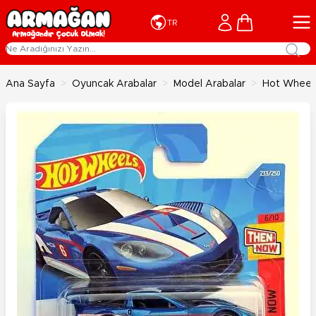
İçeriğe geç
Cart
TR
Ana Sayfa
>
Oyuncak Arabalar
>
Model Arabalar
>
Hot Wheels