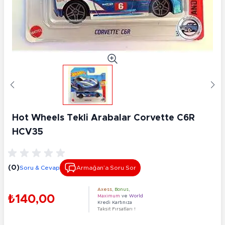
Hot Wheels Tekli Arabalar Corvette C6R
HCV35
(0)
Soru & Cevap
Armağan’a Soru Sor
Axess
,
Bonus
,
₺140,00
Maximum
ve
World
Kredi Kartınıza
Taksit Fırsatları !