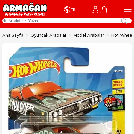
İçeriğe geç
Cart
TR
Ana Sayfa
>
Oyuncak Arabalar
>
Model Arabalar
>
Hot Wheels