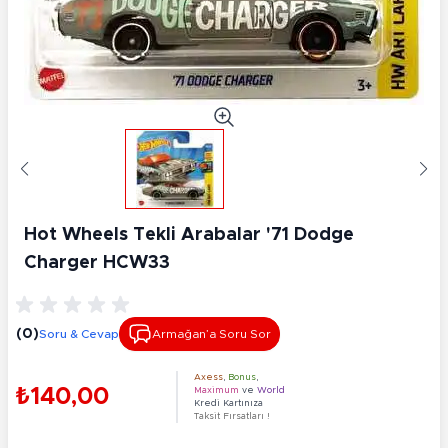
Hot Wheels Tekli Arabalar '71 Dodge
Charger HCW33
(0)
Soru & Cevap
Armağan’a Soru Sor
Axess
,
Bonus
,
₺140,00
Maximum
ve
World
Kredi Kartınıza
Taksit Fırsatları !