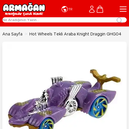
İçeriğe geç
Cart
TR
Ana Sayfa
>
Hot Wheels Tekli Araba Knight Draggin GHG04