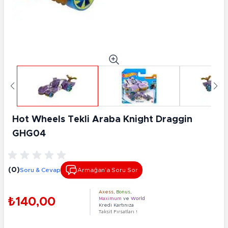
Hot Wheels Tekli Araba Knight Draggin
GHG04
(0)
Soru & Cevap
Armağan’a Soru Sor
Axess
,
Bonus
,
₺140,00
Maximum
ve
World
Kredi Kartınıza
Taksit Fırsatları !