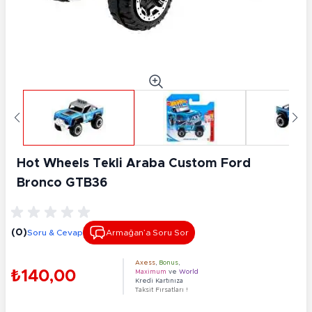
Hot Wheels Tekli Araba Custom Ford
Bronco GTB36
(0)
Soru & Cevap
Armağan’a Soru Sor
Axess
,
Bonus
,
₺140,00
Maximum
ve
World
Kredi Kartınıza
Taksit Fırsatları !