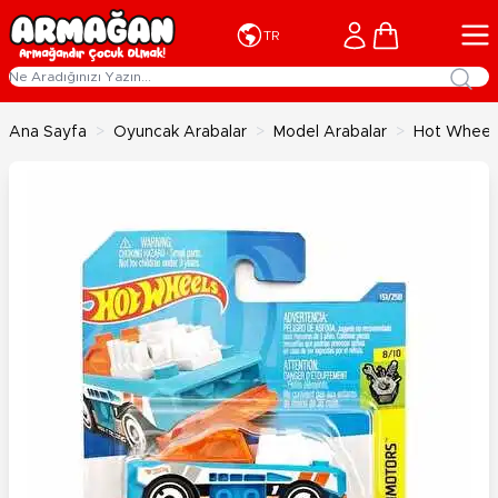
İçeriğe geç
Cart
TR
Ana Sayfa
>
Oyuncak Arabalar
>
Model Arabalar
>
Hot Wheels