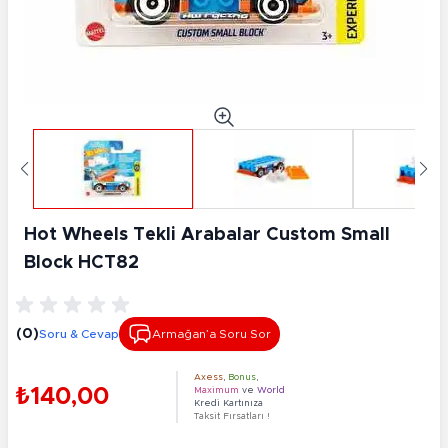
Hot Wheels Tekli Arabalar Custom Small
Block HCT82
(0)
Soru & Cevap
Armağan’a Soru Sor
Axess
,
Bonus
,
₺140,00
Maximum
ve
World
Kredi Kartınıza
Taksit Fırsatları !