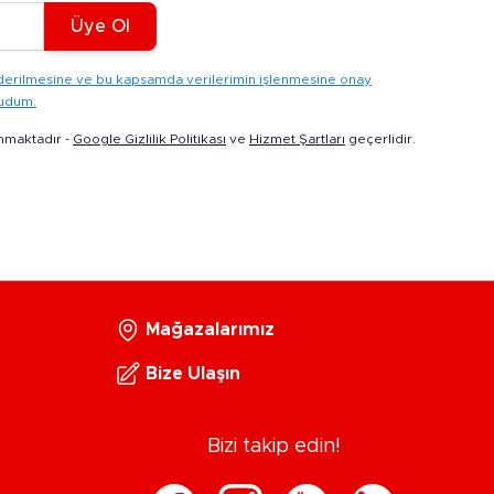
Üye Ol
gönderilmesine ve bu kapsamda verilerimin işlenmesine onay
kudum.
nmaktadır -
Google Gizlilik Politikası
ve
Hizmet Şartları
geçerlidir.
Mağazalarımız
Bize Ulaşın
Bizi takip edin!