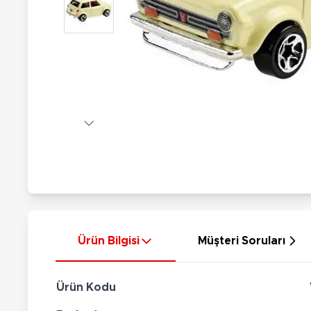
Nerf
Hayvan Figürler
Silahlar
Çeşitli Figürler
Silah Setleri
Koleksiyon Figürler
Kılıç Setleri
Elektronik Ürünler
Ok Setleri
Çeşitli Elektronik Ürünler
Ürün Bilgisi
Müşteri Soruları
Ürün Kodu