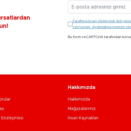
E-posta Adresiniz
ırsatlardan
Tarafıma ticari elektronik ileti 
un!
veriyorum. Aydınlatma metnini o
Bu form reCAPTCHA tarafından koru
Hakkımızda
orular
Hakkımızda
ası
Mağazalarımız
e Sözleşmesi
İnsan Kaynakları