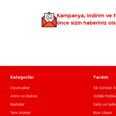
Kampanya, indirim ve f
önce sizin haberiniz ols
Kategoriler
Yardım
Oyuncaklar
Sık Sorulan S
Anne ve Bebek
Gizlilik Politik
Markalar
Satış ve İad
Yeni Ürünler
Bize Ulaşın