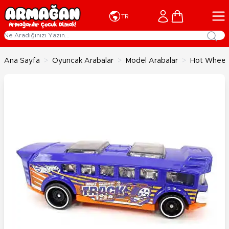
İçeriğe geç
Cart
TR
Ana Sayfa
>
Oyuncak Arabalar
>
Model Arabalar
>
Hot Wheels