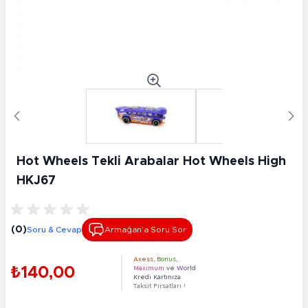
Hot Wheels Tekli Arabalar Hot Wheels High
HKJ67
(0)
Soru & Cevap
Armağan’a Soru Sor
Axess
,
Bonus
,
₺140,00
Maximum
ve
World
Kredi Kartınıza
Taksit Fırsatları !