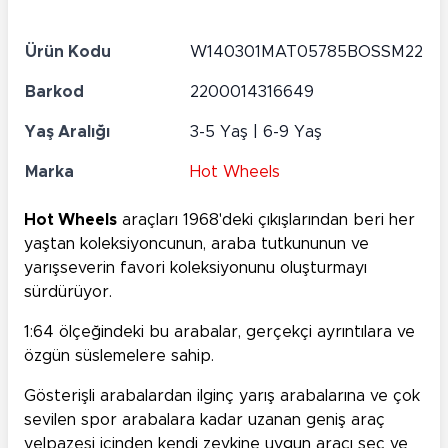
Ürün Kodu
W140301MAT05785BOSSM22
Barkod
2200014316649
Yaş Aralığı
3-5 Yaş | 6-9 Yaş
Marka
Hot Wheels
Hot Wheels
araçları 1968'deki çıkışlarından beri her
yaştan koleksiyoncunun, araba tutkununun ve
yarışseverin favori koleksiyonunu oluşturmayı
sürdürüyor.
1:64 ölçeğindeki bu arabalar, gerçekçi ayrıntılara ve
özgün süslemelere sahip.
Gösterişli arabalardan ilginç yarış arabalarına ve çok
sevilen spor arabalara kadar uzanan geniş araç
yelpazesi içinden kendi zevkine uygun aracı seç ve