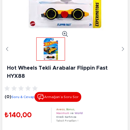
Hot Wheels Tekli Arabalar Flippin Fast
HYX88
(0)
Soru & Cevap
Armağan’a Soru Sor
Axess
,
Bonus
,
₺140,00
Maximum
ve
World
Kredi Kartınıza
Taksit Fırsatları !