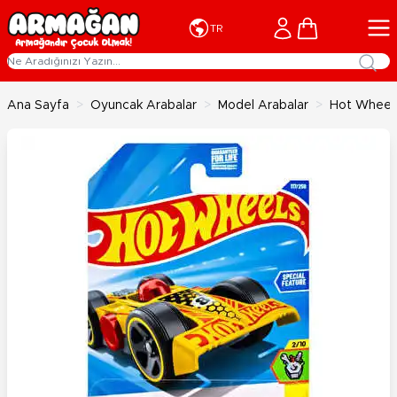
İçeriğe geç
Cart
TR
Ana Sayfa
>
Oyuncak Arabalar
>
Model Arabalar
>
Hot Wheels