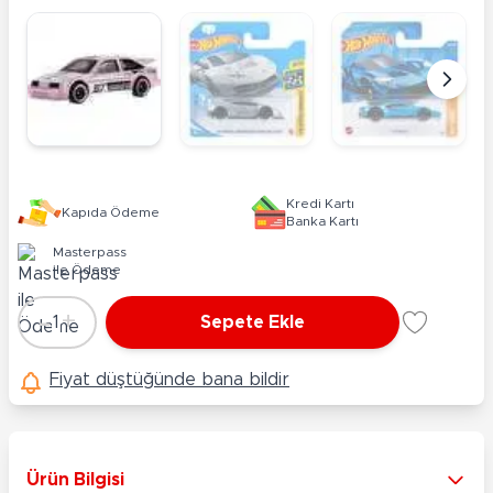
Kredi Kartı
Kapıda Ödeme
Banka Kartı
Masterpass
ile Ödeme
-
+
1
Sepete Ekle
Adet
Fiyat düştüğünde bana bildir
Ürün Bilgisi