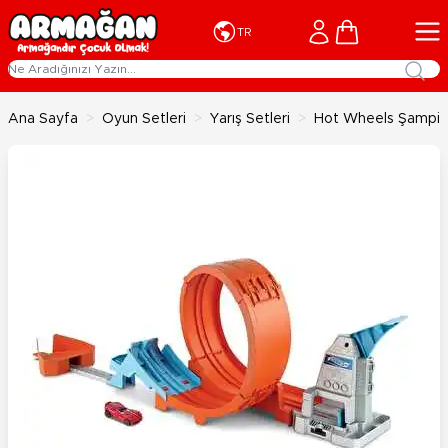
İçeriğe geç
Cart
TR
Ana Sayfa
>
Oyun Setleri
>
Yarış Setleri
>
Hot Wheels Şampiyo