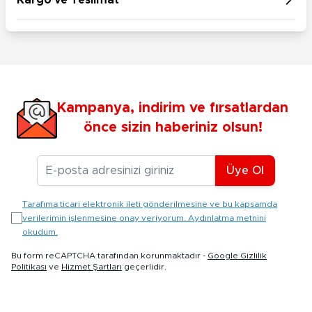
Kargo ve Teslimat
Kampanya, indirim ve fırsatlardan
önce sizin haberiniz olsun!
E-posta Adresiniz
Üye Ol
Tarafıma ticari elektronik ileti gönderilmesine ve bu kapsamda
verilerimin işlenmesine onay veriyorum. Aydınlatma metnini
okudum.
Bu form reCAPTCHA tarafından korunmaktadır -
Google Gizlilik
Politikası
ve
Hizmet Şartları
geçerlidir.