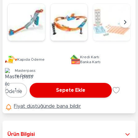
Kredi Kartı
Kapıda Ödeme
Banka Kartı
Masterpass
ile Ödeme
-
+
1
Sepete Ekle
Adet
Fiyat düştüğünde bana bildir
Ürün Bilgisi