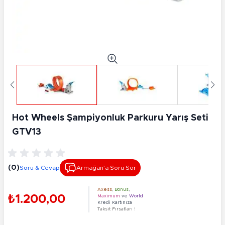
Hot Wheels Şampiyonluk Parkuru Yarış Seti
GTV13
(0)
Soru & Cevap
Armağan’a Soru Sor
Axess
,
Bonus
,
₺1.200,00
Maximum
ve
World
Kredi Kartınıza
Taksit Fırsatları !