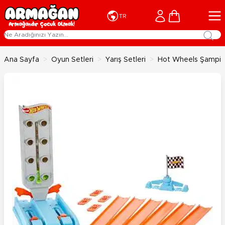
İçeriğe geç
Cart
TR
Ana Sayfa
>
Oyun Setleri
>
Yarış Setleri
>
Hot Wheels Şampiyo