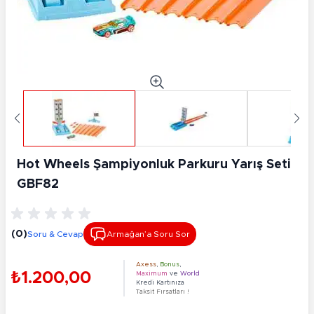
Hot Wheels Şampiyonluk Parkuru Yarış Seti
GBF82
(0)
Soru & Cevap
Armağan’a Soru Sor
Axess
,
Bonus
,
₺1.200,00
Maximum
ve
World
Kredi Kartınıza
Taksit Fırsatları !