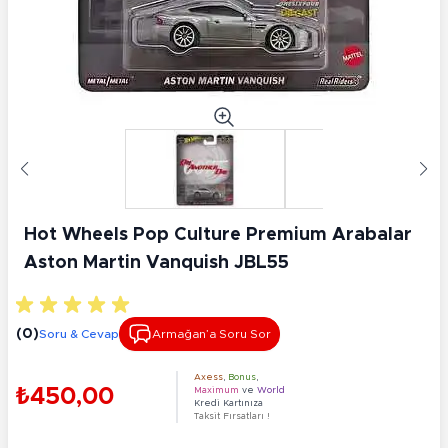
Hot Wheels Pop Culture Premium Arabalar
Aston Martin Vanquish JBL55
(0)
Soru & Cevap
Armağan’a Soru Sor
Axess
,
Bonus
,
₺450,00
Maximum
ve
World
Kredi Kartınıza
Taksit Fırsatları !