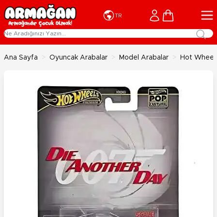
İçeriğe geç
Cart
TR
Ana Sayfa
>
Oyuncak Arabalar
>
Model Arabalar
>
Hot Wheels