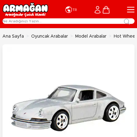
İçeriğe geç
Cart
TR
Ana Sayfa
>
Oyuncak Arabalar
>
Model Arabalar
>
Hot Wheels