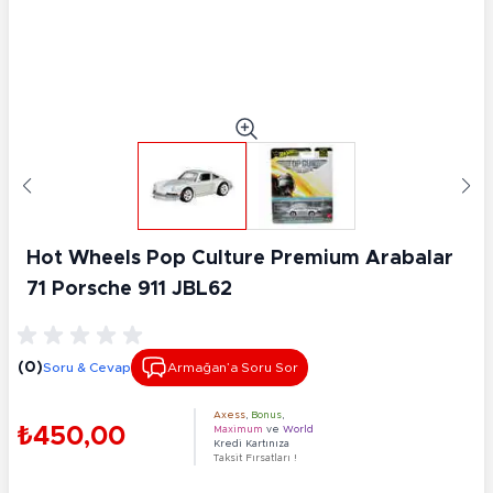
Hot Wheels Pop Culture Premium Arabalar
71 Porsche 911 JBL62
(0)
Soru & Cevap
Armağan’a Soru Sor
Axess
,
Bonus
,
₺450,00
Maximum
ve
World
Kredi Kartınıza
Taksit Fırsatları !