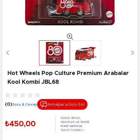
Hot Wheels Pop Culture Premium Arabalar
Kool Kombi JBL68
(0)
Soru & Cevap
Armağan’a Soru Sor
Axess
,
Bonus
,
₺450,00
Maximum
ve
World
Kredi Kartınıza
Taksit Fırsatları !