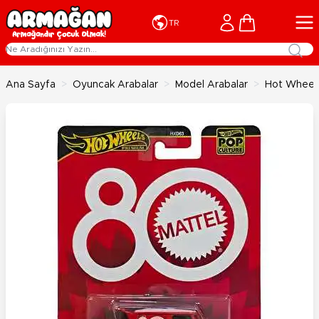
İçeriğe geç
Cart
TR
Ana Sayfa
>
Oyuncak Arabalar
>
Model Arabalar
>
Hot Wheels