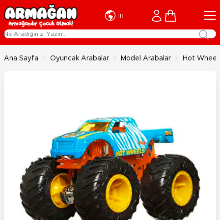
İçeriğe geç
Cart
TR
Ana Sayfa
>
Oyuncak Arabalar
>
Model Arabalar
>
Hot Wheels