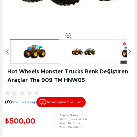
Hot Wheels Monster Trucks Renk Değiştiren
Araçlar The 909 TM HNW05
(0)
Soru & Cevap
Armağan’a Soru Sor
Axess
,
Bonus
,
₺500,00
Maximum
ve
World
Kredi Kartınıza
Taksit Fırsatları !