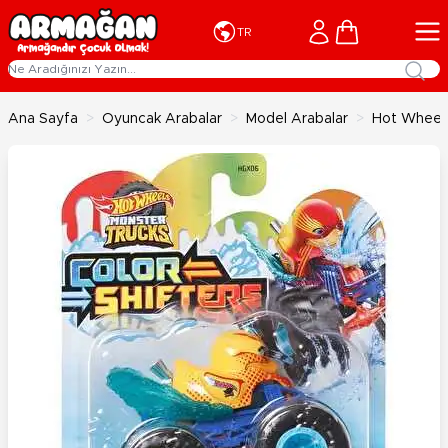
İçeriğe geç
Cart
TR
Ana Sayfa
>
Oyuncak Arabalar
>
Model Arabalar
>
Hot Wheels