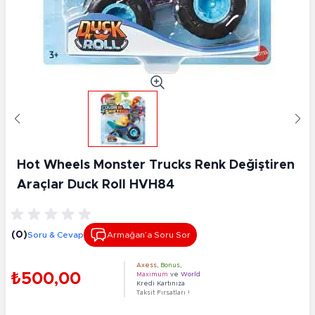
Hot Wheels Monster Trucks Renk Değiştiren
Araçlar Duck Roll HVH84
(0)
Soru & Cevap
Armağan’a Soru Sor
Axess
,
Bonus
,
₺500,00
Maximum
ve
World
Kredi Kartınıza
Taksit Fırsatları !