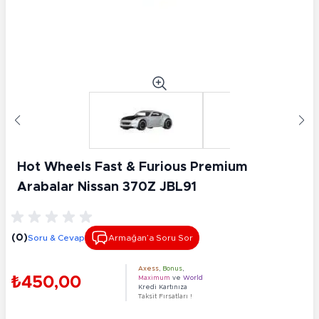
Hot Wheels Fast & Furious Premium
Arabalar Nissan 370Z JBL91
(0)
Soru & Cevap
Armağan’a Soru Sor
Axess
,
Bonus
,
₺450,00
Maximum
ve
World
Kredi Kartınıza
Taksit Fırsatları !