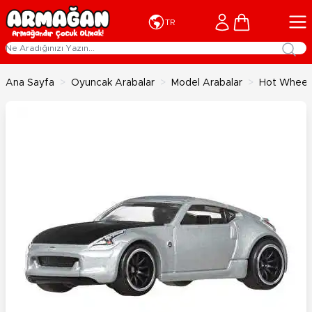
İçeriğe geç
Cart
TR
Ana Sayfa
>
Oyuncak Arabalar
>
Model Arabalar
>
Hot Wheels