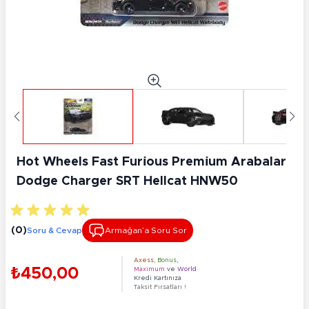
Hot Wheels Fast Furi̇ous Premi̇um Arabalar
Dodge Charger SRT Hellcat HNW50
(0)
Soru & Cevap
Armağan’a Soru Sor
Axess
,
Bonus
,
₺450,00
Maximum
ve
World
Kredi Kartınıza
Taksit Fırsatları !