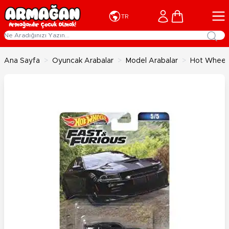
İçeriğe geç
Cart
TR
Ana Sayfa
>
Oyuncak Arabalar
>
Model Arabalar
>
Hot Wheels