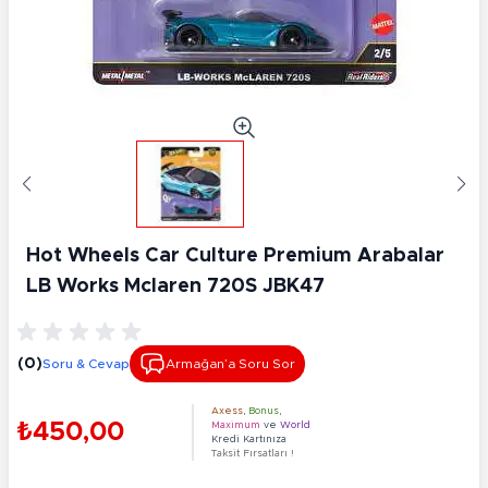
Hot Wheels Car Culture Premium Arabalar
LB Works Mclaren 720S JBK47
(0)
Soru & Cevap
Armağan’a Soru Sor
Axess
,
Bonus
,
₺450,00
Maximum
ve
World
Kredi Kartınıza
Taksit Fırsatları !