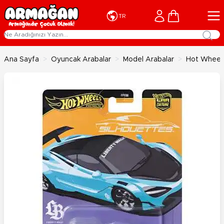
İçeriğe geç
Cart
TR
Ana Sayfa
>
Oyuncak Arabalar
>
Model Arabalar
>
Hot Wheels