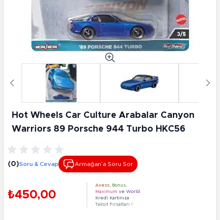
Hot Wheels Car Culture Arabalar Canyon
Warriors 89 Porsche 944 Turbo HKC56
(0)
Soru & Cevap
Armağan’a Soru Sor
Axess
,
Bonus
,
₺450,00
Maximum
ve
World
Kredi Kartınıza
Taksit Fırsatları !