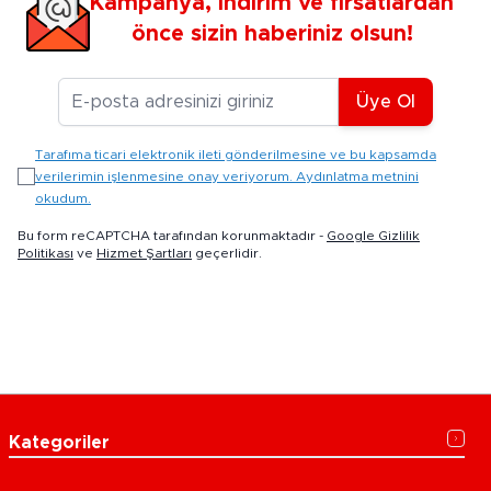
Kampanya, indirim ve fırsatlardan
önce sizin haberiniz olsun!
E-posta Adresiniz
Üye Ol
Tarafıma ticari elektronik ileti gönderilmesine ve bu kapsamda
verilerimin işlenmesine onay veriyorum. Aydınlatma metnini
okudum.
Bu form reCAPTCHA tarafından korunmaktadır -
Google Gizlilik
Politikası
ve
Hizmet Şartları
geçerlidir.
Kategoriler