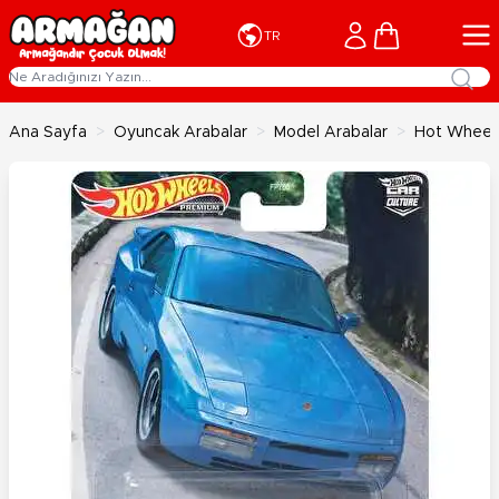
İçeriğe geç
Cart
TR
Ana Sayfa
>
Oyuncak Arabalar
>
Model Arabalar
>
Hot Wheels