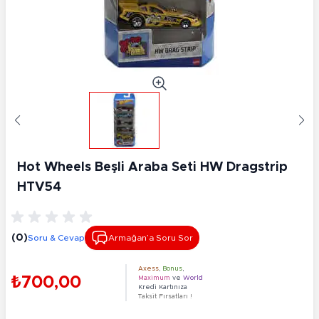
Hot Wheels Beşli Araba Seti HW Dragstrip
HTV54
(0)
Soru & Cevap
Armağan’a Soru Sor
Axess
,
Bonus
,
₺700,00
Maximum
ve
World
Kredi Kartınıza
Taksit Fırsatları !