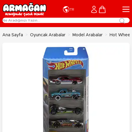
İçeriğe geç
Cart
TR
Ana Sayfa
>
Oyuncak Arabalar
>
Model Arabalar
>
Hot Wheels