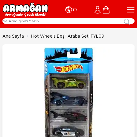
İçeriğe geç
Cart
TR
Ana Sayfa
>
Hot Wheels Beşli Araba Seti FYL09