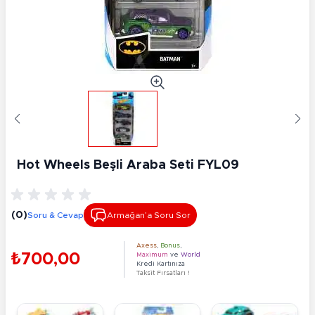
Hot Wheels Beşli Araba Seti FYL09
(0)
Soru & Cevap
Armağan’a Soru Sor
Axess
,
Bonus
,
₺700,00
Maximum
ve
World
Kredi Kartınıza
Taksit Fırsatları !