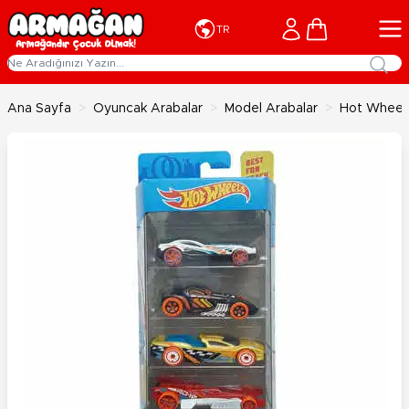
İçeriğe geç
Cart
TR
Ana Sayfa
>
Oyuncak Arabalar
>
Model Arabalar
>
Hot Wheels