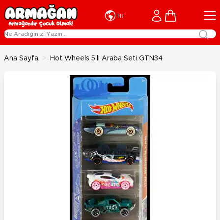
İçeriğe geç
Cart
TR
Ana Sayfa
>
Hot Wheels 5'li Araba Seti GTN34