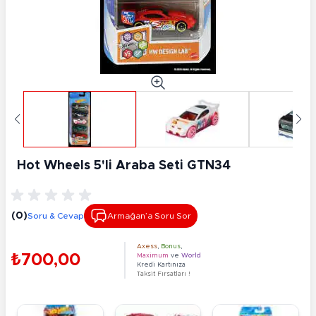
Hot Wheels 5'li Araba Seti GTN34
(0)
Soru & Cevap
Armağan’a Soru Sor
Axess
,
Bonus
,
₺700,00
Maximum
ve
World
Kredi Kartınıza
Taksit Fırsatları !