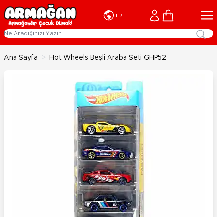
İçeriğe geç
Cart
TR
Ana Sayfa
>
Hot Wheels Beşli Araba Seti GHP52