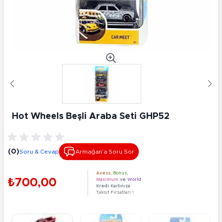
Hot Wheels Beşli Araba Seti GHP52
(0)
Soru & Cevap
Armağan’a Soru Sor
Axess
,
Bonus
,
₺700,00
Maximum
ve
World
Kredi Kartınıza
Taksit Fırsatları !