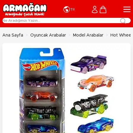
İçeriğe geç
Cart
TR
Ana Sayfa
>
Oyuncak Arabalar
>
Model Arabalar
>
Hot Wheels