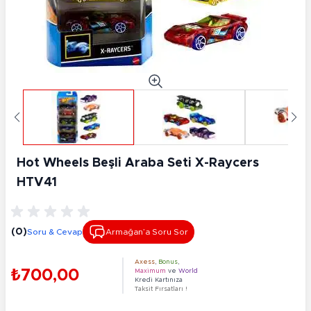
Hot Wheels Beşli Araba Seti X-Raycers
HTV41
(0)
Soru & Cevap
Armağan’a Soru Sor
Axess
,
Bonus
,
₺700,00
Maximum
ve
World
Kredi Kartınıza
Taksit Fırsatları !