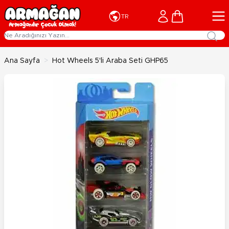
İçeriğe geç
Cart
TR
Ana Sayfa
>
Hot Wheels 5'li Araba Seti GHP65