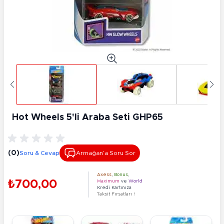
Hot Wheels 5'li Araba Seti GHP65
(0)
Soru & Cevap
Armağan’a Soru Sor
Axess
,
Bonus
,
₺700,00
Maximum
ve
World
Kredi Kartınıza
Taksit Fırsatları !