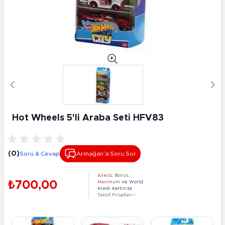
Hot Wheels 5'li Araba Seti HFV83
(0)
Soru & Cevap
Armağan’a Soru Sor
Axess
,
Bonus
,
₺700,00
Maximum
ve
World
Kredi Kartınıza
Taksit Fırsatları !