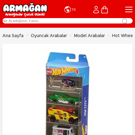
İçeriğe geç
Cart
TR
Ana Sayfa
>
Oyuncak Arabalar
>
Model Arabalar
>
Hot Wheels