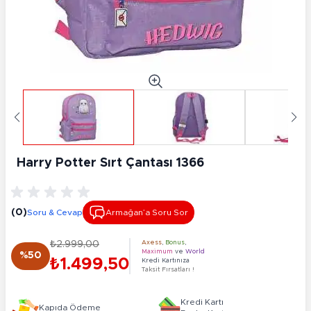
Harry Potter Sırt Çantası 1366
(0)
Soru & Cevap
Armağan’a Soru Sor
₺2.999,00
Axess
,
Bonus
,
Maximum
ve
World
%50
₺1.499,50
Kredi Kartınıza
Taksit Fırsatları !
Kredi Kartı
Kapıda Ödeme