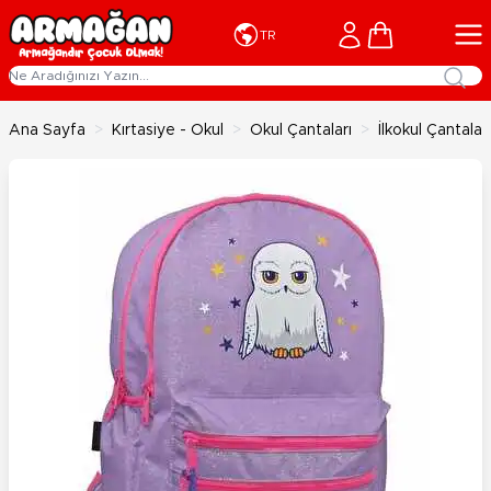
İçeriğe geç
Cart
TR
Ana Sayfa
>
Kırtasiye - Okul
>
Okul Çantaları
>
İlkokul Çantaları