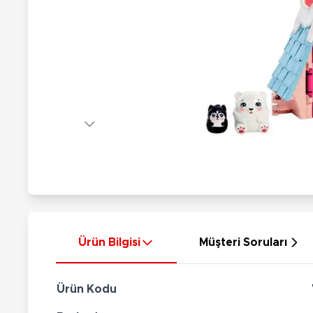
Nerf
Hayvan Figürler
Silahlar
Çeşitli Figürler
Silah Setleri
Koleksiyon Figürler
Kılıç Setleri
Elektronik Ürünler
Ok Setleri
Çeşitli Elektronik Ürünler
Ürün Bilgisi
Müşteri Soruları
Ürün Kodu