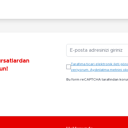
E-posta Adresiniz
ırsatlardan
Tarafıma ticari elektronik ileti 
un!
veriyorum. Aydınlatma metnini o
Bu form reCAPTCHA tarafından koru