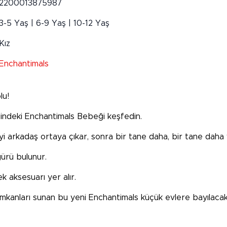
2200013875987
3-5 Yaş | 6-9 Yaş | 10-12 Yaş
Kız
Enchantimals
lu!
 içindeki Enchantimals Bebeği keşfedin.
yi arkadaş ortaya çıkar, sonra bir tane daha, bir tane daha
gürü bulunur.
k aksesuarı yer alır.
n imkanları sunan bu yeni Enchantimals küçük evlere bayılacak