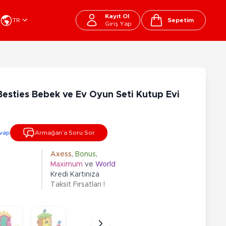
Kayıt Ol
TR
Sepetim
Giriş Yap
Cart
apı Oyuncakları
Kırtasiye - Okul
EGO
Okul Çantaları
Besties Bebek ve Ev Oyun Seti Kutup Evi
sini
Beslenme Çantası
ega Bloks
Kalem Çantası
şitli Bloklar
Okul Araç Gereçleri
vap
Armağan’a Soru Sor
Matara
arti ve Özel Günler
10-12 Yaş
13+ Yaş
Kitaplar
Axess
,
Bonus
,
Maximum
ve
World
ostüm
Peluşlar
Kredi Kartınıza
rti Malzemeleri
Taksit Fırsatları !
lbaşı Ürünleri
Ty Peluşlar
Fonksiyonel Peluşlar
çık Hava - Spor - Deniz
Lisanslı Peluşlar