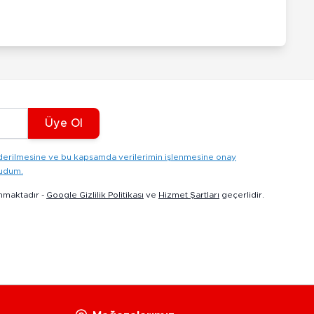
Üye Ol
gönderilmesine ve bu kapsamda verilerimin işlenmesine onay
kudum.
nmaktadır -
Google Gizlilik Politikası
ve
Hizmet Şartları
geçerlidir.