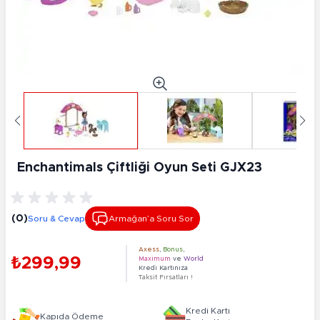
Enchantimals Çiftliği Oyun Seti GJX23
(0)
Soru & Cevap
Armağan’a Soru Sor
Axess
,
Bonus
,
₺299,99
Maximum
ve
World
Kredi Kartınıza
Taksit Fırsatları !
Kredi Kartı
Kapıda Ödeme