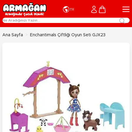
İçeriğe geç
Cart
TR
Ana Sayfa
>
Enchantimals Çiftliği Oyun Seti GJX23