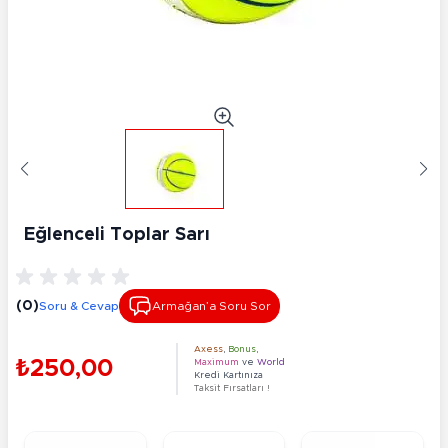
Eğlenceli Toplar Sarı
(0)
Soru & Cevap
Armağan’a Soru Sor
Axess
,
Bonus
,
₺250,00
Maximum
ve
World
Kredi Kartınıza
Taksit Fırsatları !