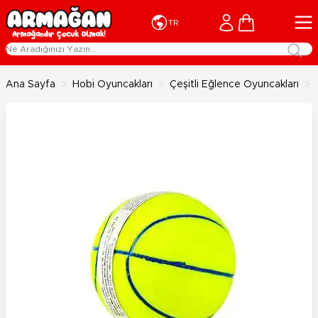
İçeriğe geç
Cart
TR
Ana Sayfa
>
Hobi Oyuncakları
>
Çeşitli Eğlence Oyuncakları
>