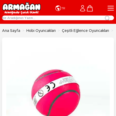
İçeriğe geç
Cart
TR
Ana Sayfa
>
Hobi Oyuncakları
>
Çeşitli Eğlence Oyuncakları
>