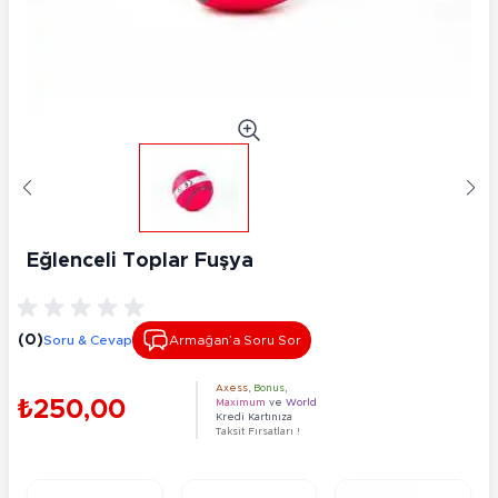
Eğlenceli Toplar Fuşya
(0)
Soru & Cevap
Armağan’a Soru Sor
Axess
,
Bonus
,
₺250,00
Maximum
ve
World
Kredi Kartınıza
Taksit Fırsatları !