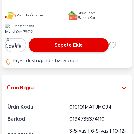
Kredi Kartı
Kapıda Ödeme
Banka Kartı
Masterpass
ile Ödeme
-
+
1
Sepete Ekle
Adet
Fiyat düştüğünde bana bildir
Ürün Bilgisi
Ürün Kodu
010101MATJMC94
Barkod
0194735374110
3-5-yas | 6-9-yas | 10-12-