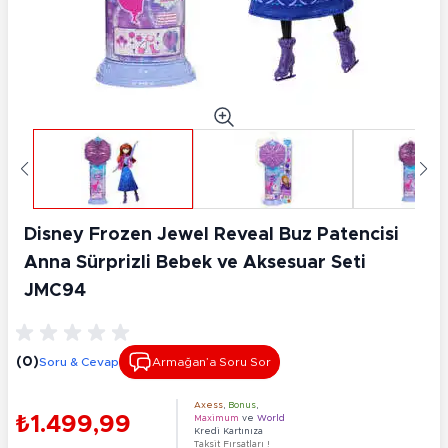
Disney Frozen Jewel Reveal Buz Patencisi
Anna Sürprizli Bebek ve Aksesuar Seti
JMC94
(0)
Soru & Cevap
Armağan’a Soru Sor
Axess
,
Bonus
,
₺1.499,99
Maximum
ve
World
Kredi Kartınıza
Taksit Fırsatları !