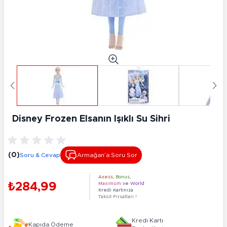
Disney Frozen Elsanın Işıklı Su Sihri
(0)
Soru & Cevap
Armağan’a Soru Sor
Axess
,
Bonus
,
₺284,99
Maximum
ve
World
Kredi Kartınıza
Taksit Fırsatları !
Kredi Kartı
Kapıda Ödeme