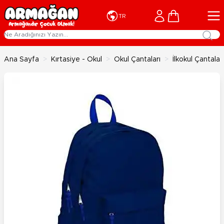
İçeriğe geç
Cart
TR
Ana Sayfa
>
Kırtasiye - Okul
>
Okul Çantaları
>
İlkokul Çantaları