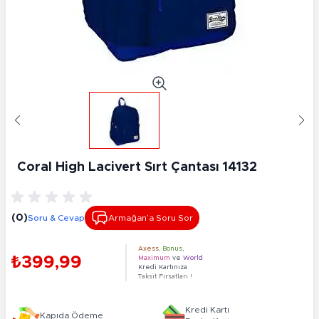
Coral High Lacivert Sırt Çantası 14132
(0)
Soru & Cevap
Armağan’a Soru Sor
Axess
,
Bonus
,
₺399,99
Maximum
ve
World
Kredi Kartınıza
Taksit Fırsatları !
Kredi Kartı
Kapıda Ödeme