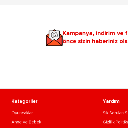
Kampanya, indirim ve f
önce sizin haberiniz ols
Kategoriler
Yardım
Oyuncaklar
Sık Sorulan S
Anne ve Bebek
Gizlilik Politik