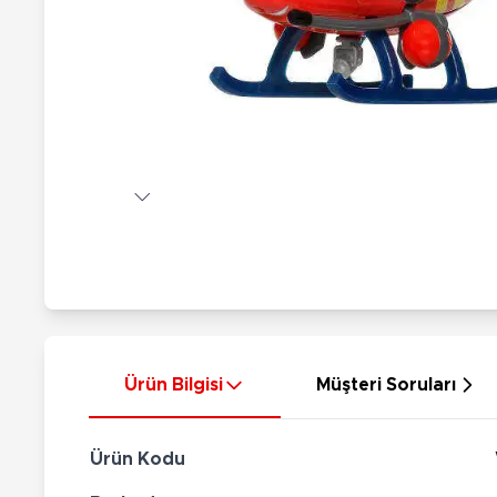
Nerf
Hayvan Figürler
Silahlar
Çeşitli Figürler
Silah Setleri
Koleksiyon Figürler
Kılıç Setleri
Elektronik Ürünler
Ok Setleri
Çeşitli Elektronik Ürünler
Ürün Bilgisi
Müşteri Soruları
Ürün Kodu