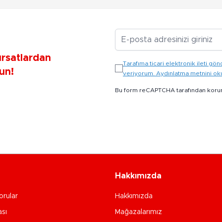
E-posta Adresiniz
ırsatlardan
Tarafıma ticari elektronik ileti 
un!
veriyorum. Aydınlatma metnini o
Bu form reCAPTCHA tarafından koru
Hakkımızda
orular
Hakkımızda
ası
Mağazalarımız