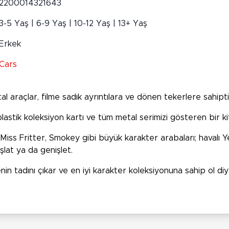
2200014321643
3-5 Yaş | 6-9 Yaş | 10-12 Yaş | 13+ Yaş
Erkek
Cars
al araçlar, filme sadık ayrıntılara ve dönen tekerlere sahipti
 plastik koleksiyon kartı ve tüm metal serimizi gösteren bir k
s Fritter, Smokey gibi büyük karakter arabaları; havalı Yeni
şlat ya da genişlet.
n tadını çıkar ve en iyi karakter koleksiyonuna sahip ol di