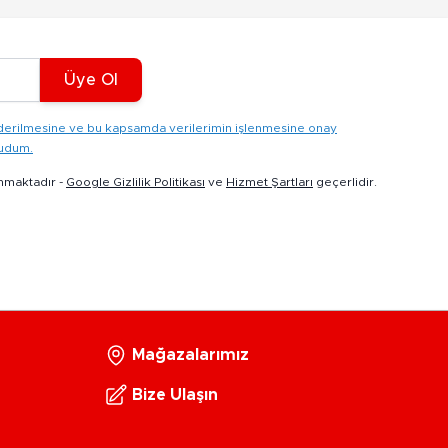
Üye Ol
gönderilmesine ve bu kapsamda verilerimin işlenmesine onay
kudum.
nmaktadır -
Google Gizlilik Politikası
ve
Hizmet Şartları
geçerlidir.
Mağazalarımız
Bize Ulaşın