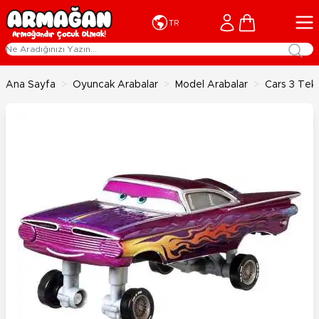
İçeriğe geç
Cart
TR
Ana Sayfa
>
Oyuncak Arabalar
>
Model Arabalar
>
Cars 3 Tek