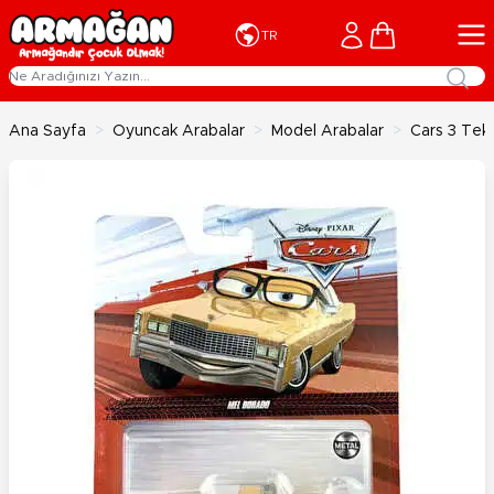
İçeriğe geç
Cart
TR
Ana Sayfa
>
Oyuncak Arabalar
>
Model Arabalar
>
Cars 3 Tek