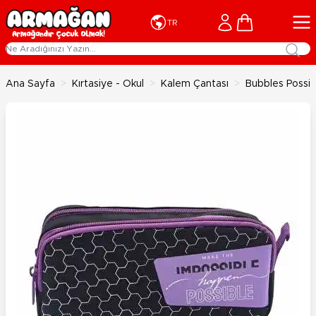
İçeriğe geç
Cart
TR
Ana Sayfa
>
Kırtasiye - Okul
>
Kalem Çantası
>
Bubbles Possib