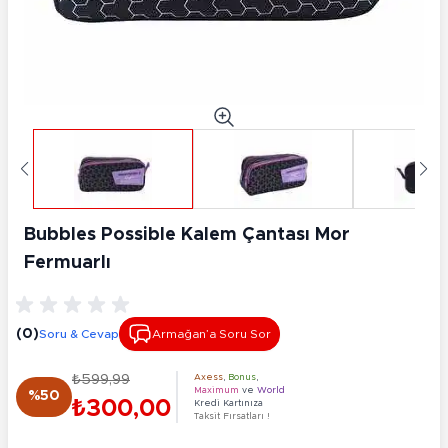
Bubbles Possible Kalem Çantası Mor
Fermuarlı
(0)
Soru & Cevap
Armağan’a Soru Sor
₺599,99
Axess
,
Bonus
,
Maximum
ve
World
%50
₺300,00
Kredi Kartınıza
Taksit Fırsatları !