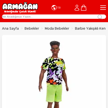
İçeriğe geç
Cart
TR
Ana Sayfa
>
Bebekler
>
Moda Bebekler
>
Barbie Yakışıklı Ken