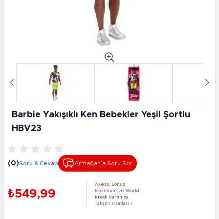
Barbie Yakışıklı Ken Bebekler Yeşil Şortlu
HBV23
(0)
Soru & Cevap
Armağan’a Soru Sor
Axess
,
Bonus
,
₺549,99
Maximum
ve
World
Kredi Kartınıza
Taksit Fırsatları !