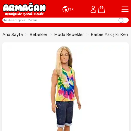
İçeriğe geç
Cart
TR
Ana Sayfa
>
Bebekler
>
Moda Bebekler
>
Barbie Yakışıklı Ke