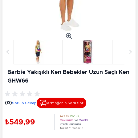
Barbie Yakışıklı Ken Bebekler Uzun Saçlı Ken
GHW66
(0)
Soru & Cevap
Armağan’a Soru Sor
Axess
,
Bonus
,
₺549,99
Maximum
ve
World
Kredi Kartınıza
Taksit Fırsatları !