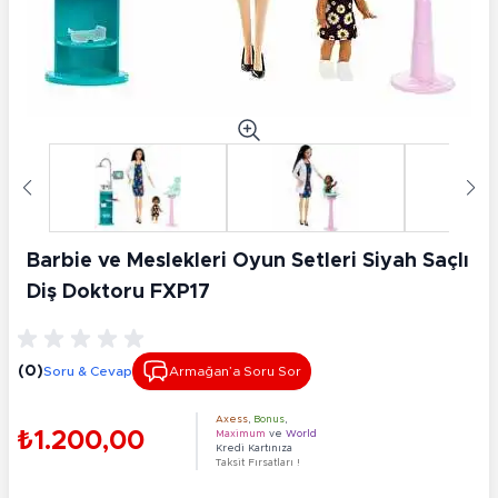
Barbie ve Meslekleri Oyun Setleri Siyah Saçlı
Diş Doktoru FXP17
(0)
Soru & Cevap
Armağan’a Soru Sor
Axess
,
Bonus
,
₺1.200,00
Maximum
ve
World
Kredi Kartınıza
Taksit Fırsatları !