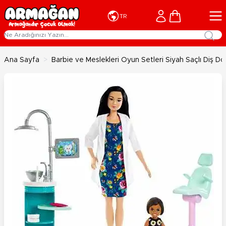
İçeriğe geç
Cart
TR
Ana Sayfa
>
Barbie ve Meslekleri Oyun Setleri Siyah Saçlı Diş D