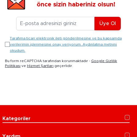
önce sizin haberiniz olsun!
E-posta Adresiniz
Üye Ol
Tarafıma ticari elektronik ileti gönderilmesine ve bu kapsamda
verilerimin işlenmesine onay veriyorum. Aydınlatma metnini
okudum.
Bu form reCAPTCHA tarafından korunmaktadır -
Google Gizlilik
Politikası
ve
Hizmet Şartları
geçerlidir.
Kategoriler
Yardım