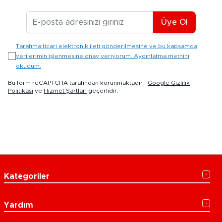
E-posta Adresiniz
Üye Ol
Tarafıma ticari elektronik ileti gönderilmesine ve bu kapsamda
verilerimin işlenmesine onay veriyorum. Aydınlatma metnini
okudum.
Bu form reCAPTCHA tarafından korunmaktadır -
Google Gizlilik
Politikası
ve
Hizmet Şartları
geçerlidir.
Kategoriler
Yardım