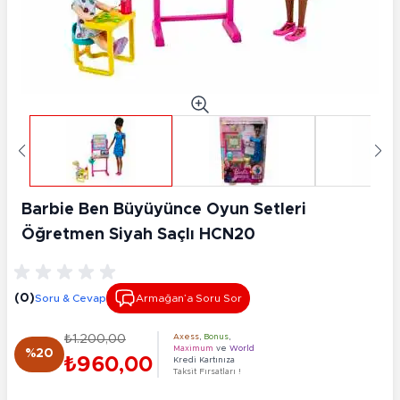
Barbie Ben Büyüyünce Oyun Setleri
Öğretmen Siyah Saçlı HCN20
(0)
Soru & Cevap
Armağan’a Soru Sor
₺1.200,00
Axess
,
Bonus
,
Maximum
ve
World
%20
₺960,00
Kredi Kartınıza
Taksit Fırsatları !