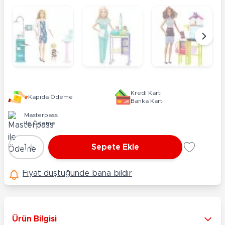
Kredi Kartı
Kapıda Ödeme
Banka Kartı
Masterpass
ile Ödeme
-
+
1
Sepete Ekle
Adet
Fiyat düştüğünde bana bildir
Ürün Bilgisi