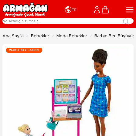
İçeriğe geç
Cart
TR
Ana Sayfa
>
Bebekler
>
Moda Bebekler
>
Barbie Ben Büyüyün
Web'e Özel İndirim