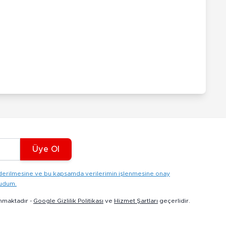
Üye Ol
gönderilmesine ve bu kapsamda verilerimin işlenmesine onay
kudum.
nmaktadır -
Google Gizlilik Politikası
ve
Hizmet Şartları
geçerlidir.