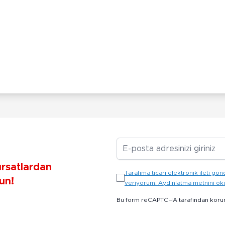
E-posta Adresiniz
ırsatlardan
Tarafıma ticari elektronik ileti 
un!
veriyorum. Aydınlatma metnini o
Bu form reCAPTCHA tarafından koru