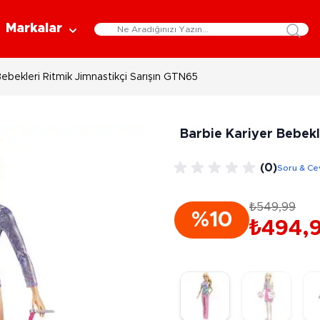
Markalar
Bebekleri Ritmik Jimnastikçi Sarışın GTN65
Eğitici Oyuncaklar
Bebekler
Y
Bilim Setleri
Moda Bebekler
L
Barbie Kariyer Bebekl
Gelişim Oyuncakları
Et Bebekler
Au
Oyun Hamurları
Bez Bebekler
M
(0)
Soru & Ce
Fonksiyonlu Bebekler
Çe
Müzik Aletleri
Bebek Evleri
P
₺549,99
3-5 Yaş
6-9 Yaş
%10
Oyuncak Bebek Aksesuarları
₺494,
Oyunlar
Oyuncak Bebek Setleri
K
Pa
Arkadaş - Aile Kutu Oyunları
Kozmetik ve Aksesuar
Yı
Çocuk Kutu Oyunları
Kozmetik ve Güzellik Setleri
Eğitici Oyunlar
A
Aksesuar