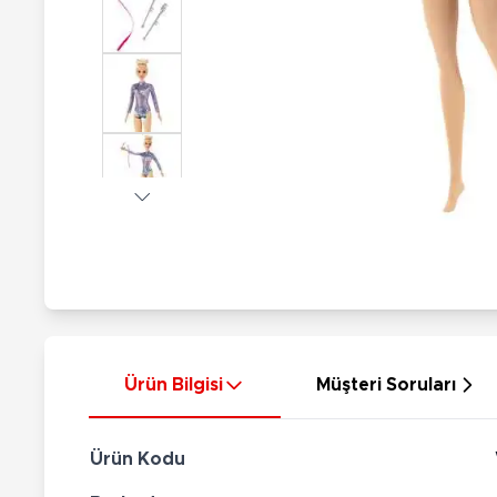
Nerf
Hayvan Figürler
Silahlar
Çeşitli Figürler
Silah Setleri
Koleksiyon Figürler
Kılıç Setleri
Elektronik Ürünler
Ok Setleri
Çeşitli Elektronik Ürünler
Ürün Bilgisi
Müşteri Soruları
Ürün Kodu