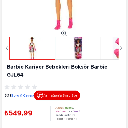
Barbie Kariyer Bebekleri Boksör Barbie
GJL64
(0)
Soru & Cevap
Armağan’a Soru Sor
Axess
,
Bonus
,
₺549,99
Maximum
ve
World
Kredi Kartınıza
Taksit Fırsatları !