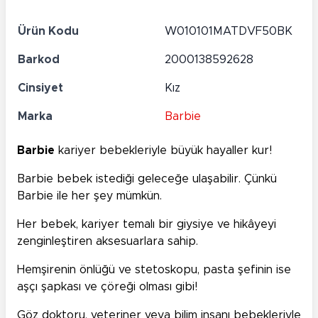
Ürün Kodu
W010101MATDVF50BK
Barkod
2000138592628
Cinsiyet
Kız
Marka
Barbie
Barbie
kariyer bebekleriyle büyük hayaller kur!
Barbie bebek istediği geleceğe ulaşabilir. Çünkü
Barbie ile her şey mümkün.
Her bebek, kariyer temalı bir giysiye ve hikâyeyi
zenginleştiren aksesuarlara sahip.
Hemşirenin önlüğü ve stetoskopu, pasta şefinin ise
aşçı şapkası ve çöreği olması gibi!
Göz doktoru, veteriner veya bilim insanı bebekleriyle