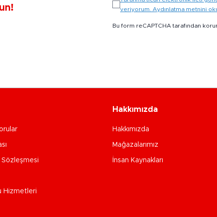
un!
veriyorum. Aydınlatma metnini o
Bu form reCAPTCHA tarafından koru
Hakkımızda
orular
Hakkımızda
ası
Mağazalarımız
e Sözleşmesi
İnsan Kaynakları
u Hizmetleri