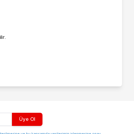
ir.
Üye Ol
gönderilmesine ve bu kapsamda verilerimin işlenmesine onay