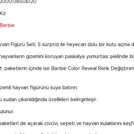
2000138506120
Kız
Barbie
van Figürü Seti, 5 sürprizi ile heyecan dolu bir kutu açma 
 hayvanların gizemini koruyan paskalya yumurtası şeklinde bi
et, paketlerin içinde ise Barbie Color Reveal Renk Değiştir
zemli hayvan figürünü suya batırın.
dan çıkarıldığında özellikleri belirginleşir.
ulunur.
aketleri de açarak civcivi, sepeti ve hayvan kulaklarını keşf