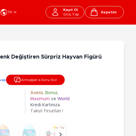
Kayıt Ol
TR
Sepetim
Giriş Yap
Cart
apı Oyuncakları
Kırtasiye - Okul
EGO
Okul Çantaları
enk Değiştiren Sürpriz Hayvan Figürü
sini
Beslenme Çantası
ega Bloks
Kalem Çantası
şitli Bloklar
Okul Araç Gereçleri
vap
Armağan’a Soru Sor
Matara
arti ve Özel Günler
10-12 Yaş
13+ Yaş
Kitaplar
Axess
,
Bonus
,
Maximum
ve
World
ostüm
Peluşlar
Kredi Kartınıza
rti Malzemeleri
Taksit Fırsatları !
lbaşı Ürünleri
Ty Peluşlar
Fonksiyonel Peluşlar
çık Hava - Spor - Deniz
Lisanslı Peluşlar