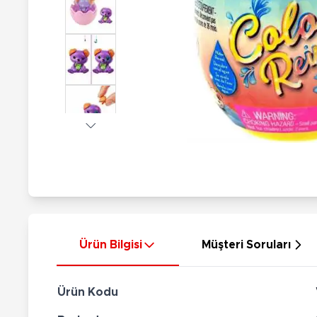
Nerf
Hayvan Figürler
Silahlar
Çeşitli Figürler
Silah Setleri
Koleksiyon Figürler
Kılıç Setleri
Elektronik Ürünler
Ok Setleri
Çeşitli Elektronik Ürünler
Ürün Bilgisi
Müşteri Soruları
Ürün Kodu