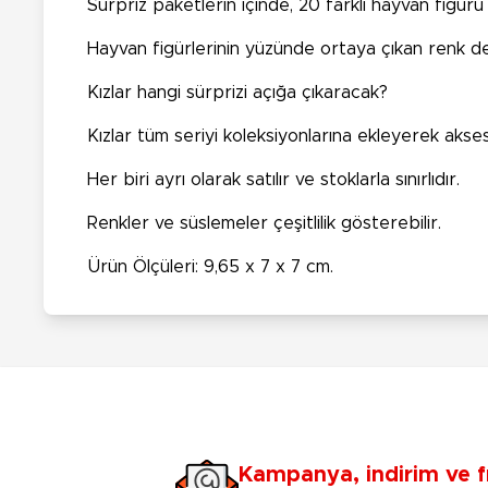
Sürpriz paketlerin içinde, 20 farklı hayvan figür
Hayvan figürlerinin yüzünde ortaya çıkan renk deği
Kızlar hangi sürprizi açığa çıkaracak?
Kızlar tüm seriyi koleksiyonlarına ekleyerek aksesu
Her biri ayrı olarak satılır ve stoklarla sınırlıdır.
Renkler ve süslemeler çeşitlilik gösterebilir.
Ürün Ölçüleri: 9,65 x 7 x 7 cm.
Kampanya, indirim ve f