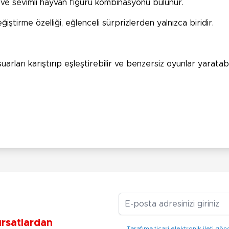
ü ve sevimli hayvan figürü kombinasyonu bulunur.
ştirme özelliği, eğlenceli sürprizlerden yalnızca biridir.
arları karıştırıp eşleştirebilir ve benzersiz oyunlar yaratabil
E-posta Adresiniz
ırsatlardan
Tarafıma ticari elektronik ileti 