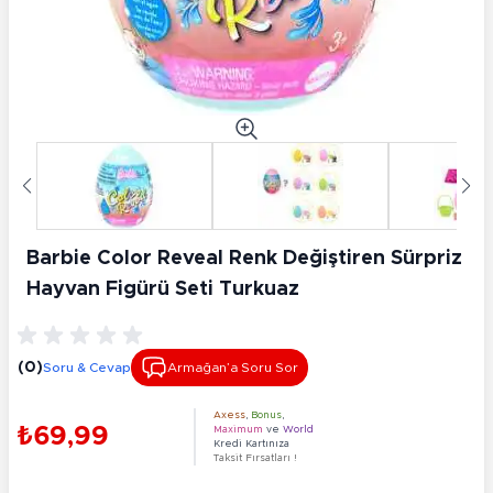
Barbie Color Reveal Renk Değiştiren Sürpriz
Hayvan Figürü Seti Turkuaz
(0)
Soru & Cevap
Armağan’a Soru Sor
Axess
,
Bonus
,
₺69,99
Maximum
ve
World
Kredi Kartınıza
Taksit Fırsatları !