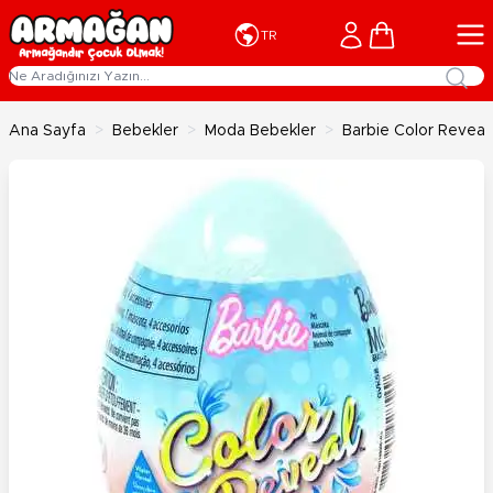
İçeriğe geç
Cart
TR
Ana Sayfa
>
Bebekler
>
Moda Bebekler
>
Barbie Color Reveal