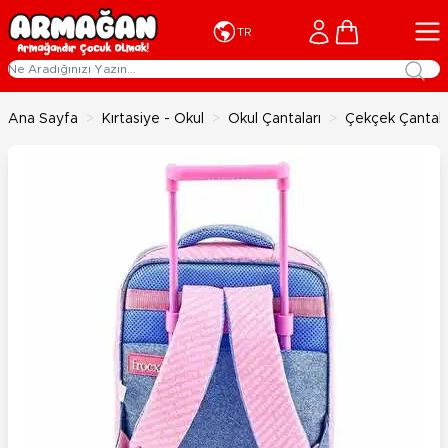
İçeriğe geç
Cart
TR
Ana Sayfa
>
Kırtasiye - Okul
>
Okul Çantaları
>
Çekçek Çantala