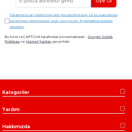
Üye Ol
Tarafıma ticari elektronik ileti gönderilmesine ve bu kapsamda
verilerimin işlenmesine onay veriyorum. Aydınlatma metnini
okudum.
Bu form reCAPTCHA tarafından korunmaktadır -
Google Gizlilik
Politikası
ve
Hizmet Şartları
geçerlidir.
Kategoriler
Yardım
Hakkımızda