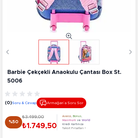
Barbie Çekçekli̇ Anaokulu Çantası Box St.
5006
(0)
Soru & Cevap
Armağan’a Soru Sor
₺3.499,00
Axess
,
Bonus
,
Maximum
ve
World
%50
₺1.749,50
Kredi Kartınıza
Taksit Fırsatları !