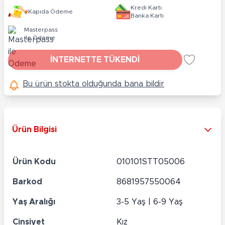
Kredi Kartı
Kapıda Ödeme
Banka Kartı
Masterpass
ile Ödeme
İNTERNETTE TÜKENDİ
Bu ürün stokta olduğunda bana bildir
Ürün Bilgisi
Ürün Kodu
010101STT05006
Barkod
8681957550064
Yaş Aralığı
3-5 Yaş | 6-9 Yaş
Cinsiyet
Kız