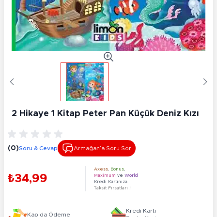
2 Hikaye 1 Kitap Peter Pan Küçük Deniz Kızı
(0)
Soru & Cevap
Armağan’a Soru Sor
Axess
,
Bonus
,
₺34,99
Maximum
ve
World
Kredi Kartınıza
Taksit Fırsatları !
Kredi Kartı
Kapıda Ödeme