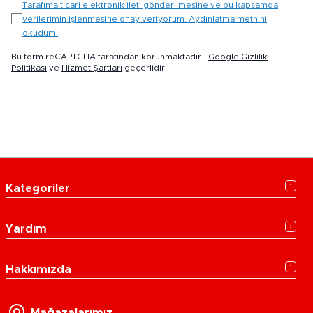
Tarafıma ticari elektronik ileti gönderilmesine ve bu kapsamda
verilerimin işlenmesine onay veriyorum. Aydınlatma metnini
okudum.
Bu form reCAPTCHA tarafından korunmaktadır -
Google Gizlilik
Politikası
ve
Hizmet Şartları
geçerlidir.
Kategoriler
Yardım
Hakkımızda
Mağazalarımız