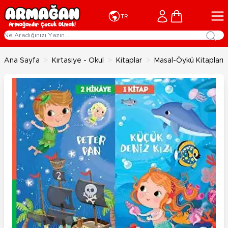
İçeriğe geç
Cart
TR
Ana Sayfa
>
Kırtasiye - Okul
>
Kitaplar
>
Masal-Öykü Kitapları