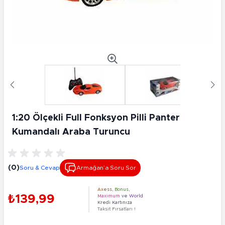
1:20 Ölçekli Full Fonksyon Pilli Panter
Kumandalı Araba Turuncu
(0)
Soru & Cevap
Armağan’a Soru Sor
Axess
,
Bonus
,
₺139,99
Maximum
ve
World
Kredi Kartınıza
Taksit Fırsatları !