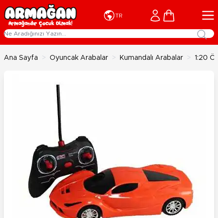
İçeriğe geç
Cart
TR
Ana Sayfa
>
Oyuncak Arabalar
>
Kumandalı Arabalar
>
1:20 Öl